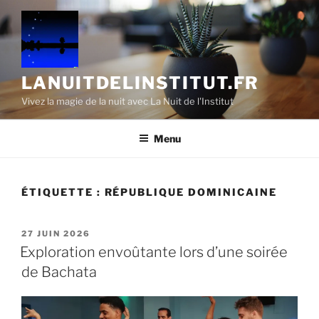
Aller
au
contenu
principal
LANUITDELINSTITUT.FR
Vivez la magie de la nuit avec La Nuit de l'Institut
Menu
ÉTIQUETTE :
RÉPUBLIQUE DOMINICAINE
PUBLIÉ
27 JUIN 2026
LE
Exploration envoûtante lors d’une soirée
de Bachata