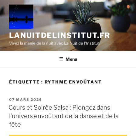
Aller
au
contenu
principal
LANUITDELINSTITUT.FR
Vivez la magie de la nuit avec La Nuit de l'Institut
Menu
ÉTIQUETTE :
RYTHME ENVOÛTANT
PUBLIÉ
07 MARS 2026
LE
Cours et Soirée Salsa : Plongez dans
l’univers envoûtant de la danse et de la
fête