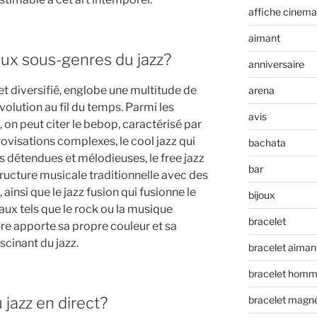
affiche cinema
aimant
aux sous-genres du jazz?
anniversaire
 et diversifié, englobe une multitude de
arena
volution au fil du temps. Parmi les
avis
 on peut citer le bebop, caractérisé par
ovisations complexes, le cool jazz qui
bachata
s détendues et mélodieuses, le free jazz
bar
structure musicale traditionnelle avec des
insi que le jazz fusion qui fusionne le
bijoux
aux tels que le rock ou la musique
bracelet
e apporte sa propre couleur et sa
scinant du jazz.
bracelet aiman
bracelet hom
jazz en direct?
bracelet magn