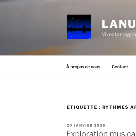
Aller
au
contenu
LANU
principal
Vivez la magie d
À propos de nous
Contact
ÉTIQUETTE :
RYTHMES A
PUBLIÉ
20 JANVIER 2026
LE
Exploration musica