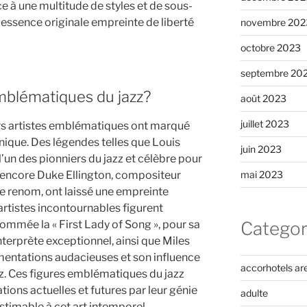
e à une multitude de styles et de sous-
 essence originale empreinte de liberté
novembre 202
octobre 2023
septembre 20
emblématiques du jazz?
août 2023
juillet 2023
urs artistes emblématiques ont marqué
unique. Des légendes telles que Louis
juin 2023
n des pionniers du jazz et célèbre pour
u encore Duke Ellington, compositeur
mai 2023
de renom, ont laissé une empreinte
s artistes incontournables figurent
ommée la « First Lady of Song », pour sa
Categor
’interprète exceptionnel, ainsi que Miles
mentations audacieuses et son influence
accorhotels ar
zz. Ces figures emblématiques du jazz
tions actuelles et futures par leur génie
adulte
estimable à cet art intemporel.