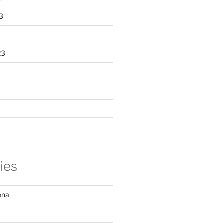
3
23
ies
ena