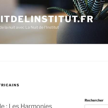
ITDELINSTITUT.FR
e la nuit avec La Nuit de l'Institut
FRICAINS
Rechercher
le : Les Harmonies