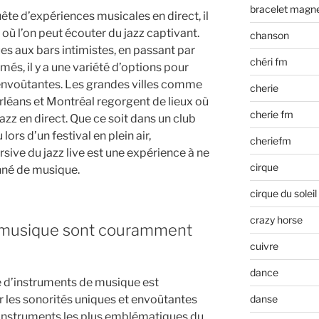
bracelet magn
ête d’expériences musicales en direct, il
 où l’on peut écouter du jazz captivant.
chanson
s aux bars intimistes, en passant par
chéri fm
és, il y a une variété d’options pour
 envoûtantes. Les grandes villes comme
cherie
rléans et Montréal regorgent de lieux où
cherie fm
azz en direct. Que ce soit dans un club
lors d’un festival en plein air,
cheriefm
ive du jazz live est une expérience à ne
cirque
nné de musique.
cirque du soleil
crazy horse
 musique sont couramment
cuivre
dance
té d’instruments de musique est
 les sonorités uniques et envoûtantes
danse
 instruments les plus emblématiques du