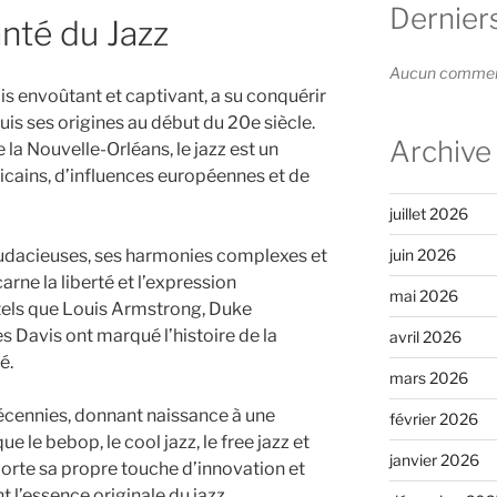
Dernier
té du Jazz
Aucun commenta
ois envoûtant et captivant, a su conquérir
is ses origines au début du 20e siècle.
Archive
 la Nouvelle-Orléans, le jazz est un
cains, d’influences européennes et de
juillet 2026
audacieuses, ses harmonies complexes et
juin 2026
carne la liberté et l’expression
mai 2026
tels que Louis Armstrong, Duke
les Davis ont marqué l’histoire de la
avril 2026
é.
mars 2026
 décennies, donnant naissance à une
février 2026
e le bebop, le cool jazz, le free jazz et
janvier 2026
porte sa propre touche d’innovation et
t l’essence originale du jazz.