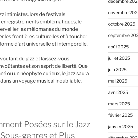
décembre 202
novembre 202
z intimistes, lors de festivals
s enregistrements emblématiques, le
octobre 2025
émerveiller les mélomanes du monde
septembre 20
r les frontières culturelles et à toucher
forme d’art universelle et intemporelle.
août 2025
juillet 2025
voûtant du jazz et laissez-vous
voûtantes et son esprit de liberté. Que
juin 2025
é ou un néophyte curieux, le jazz saura
dans un voyage musical inoubliable.
mai 2025
avril 2025
mars 2025
février 2025
ment Posées sur le Jazz
janvier 2025
s, Sous-genres et Plus
décembre 202