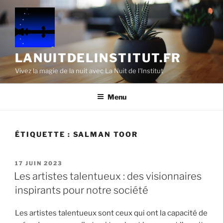
Aller
au
contenu
principal
LANUITDELINSTITUT.FR
Vivez la magie de la nuit avec La Nuit de l'Institut
Menu
ÉTIQUETTE :
SALMAN TOOR
PUBLIÉ
17 JUIN 2023
LE
Les artistes talentueux : des visionnaires
inspirants pour notre société
Les artistes talentueux sont ceux qui ont la capacité de