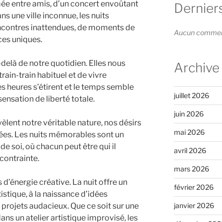
mée entre amis, d’un concert envoûtant
Dernier
 une ville inconnue, les nuits
encontres inattendues, de moments de
Aucun commenta
ces uniques.
delà de notre quotidien. Elles nous
Archive
ain-train habituel et de vivre
es heures s’étirent et le temps semble
juillet 2026
ensation de liberté totale.
juin 2026
lent notre véritable nature, nos désirs
mai 2026
ées. Les nuits mémorables sont un
 de soi, où chacun peut être qui il
avril 2026
contrainte.
mars 2026
d’énergie créative. La nuit offre un
février 2026
tistique, à la naissance d’idées
e projets audacieux. Que ce soit sur une
janvier 2026
s un atelier artistique improvisé, les