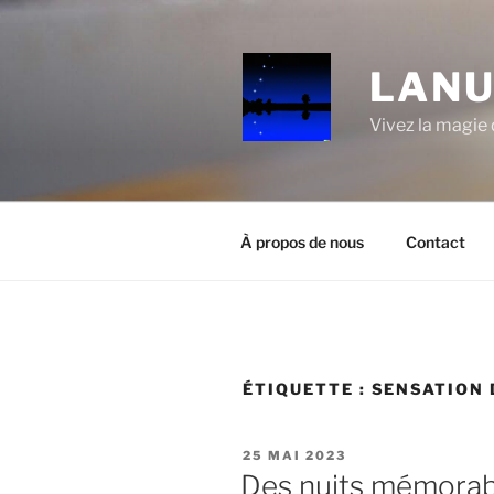
Aller
au
contenu
LANU
principal
Vivez la magie d
À propos de nous
Contact
ÉTIQUETTE :
SENSATION 
PUBLIÉ
25 MAI 2023
LE
Des nuits mémorab