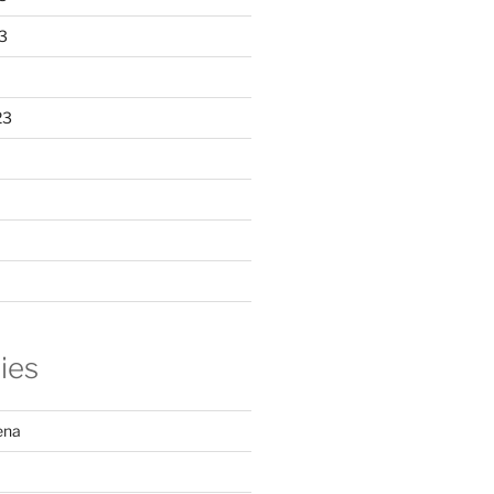
3
23
ies
ena