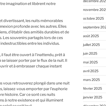
décembre 202
re imagination et libèrent notre
novembre 202
octobre 2025
 et divertissant, les nuits mémorables
exion profonde avec les autres. Elles
septembre 20
ens, d’établir des amitiés durables et de
août 2025
. Les souvenirs partagés lors de ces
 indestructibles entre les individus.
juillet 2025
juin 2025
l faut être ouvert à l’inattendu, prêt à
se laisser porter par le flux de la nuit. Il
mai 2025
couvrir et à embrasser chaque instant
avril 2025
mars 2025
us vous retrouverez plongé dans une nuit
février 2025
, laissez-vous emporter par l’euphorie
 histoire. Car ce sont ces nuits
janvier 2025
 à notre existence et qui illuminent
soleil se soit levé.
décembre 202