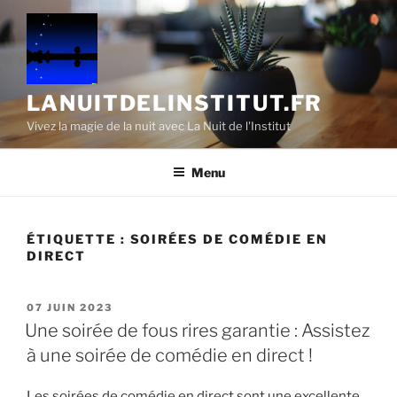
Aller
au
contenu
principal
LANUITDELINSTITUT.FR
Vivez la magie de la nuit avec La Nuit de l'Institut
Menu
ÉTIQUETTE :
SOIRÉES DE COMÉDIE EN
DIRECT
PUBLIÉ
07 JUIN 2023
LE
Une soirée de fous rires garantie : Assistez
à une soirée de comédie en direct !
Les soirées de comédie en direct sont une excellente