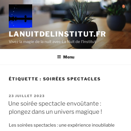
Aller
au
contenu
principal
LANUITDELINSTITUT.FR
Vivez la magie de la nuit avec La Nuit de l'Institut
Menu
ÉTIQUETTE :
SOIRÉES SPECTACLES
PUBLIÉ
23 JUILLET 2023
LE
Une soirée spectacle envoûtante :
plongez dans un univers magique !
Les soirées spectacles : une expérience inoubliable