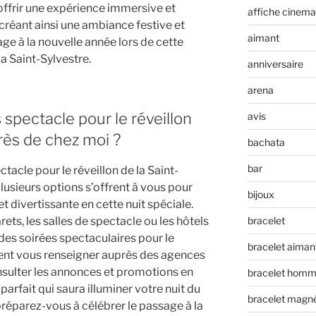
offrir une expérience immersive et
affiche cinema
 créant ainsi une ambiance festive et
aimant
ge à la nouvelle année lors de cette
la Saint-Sylvestre.
anniversaire
arena
 spectacle pour le réveillon
avis
près de chez moi ?
bachata
bar
tacle pour le réveillon de la Saint-
lusieurs options s’offrent à vous pour
bijoux
 divertissante en cette nuit spéciale.
rets, les salles de spectacle ou les hôtels
bracelet
des soirées spectaculaires pour le
bracelet aiman
ent vous renseigner auprès des agences
nsulter les annonces et promotions en
bracelet hom
arfait qui saura illuminer votre nuit du
bracelet magn
préparez-vous à célébrer le passage à la