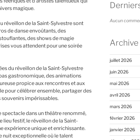
s féériques et d’artistes talentueux qui
Dernier
nivers magique.
Aucun commenta
 réveillon de la Saint-Sylvestre sont
ros de danse envoûtants, des
touflantes, des shows de magie
Archive
prises vous attendent pour une soirée
juillet 2026
ées du réveillon de la Saint-Sylvestre
juin 2026
repas gastronomique, des animations
ureuse propice aux rencontres et aux
mai 2026
ale pour célébrer ensemble, partager des
avril 2026
 souvenirs impérissables.
mars 2026
ée spectacle dans un théâtre renommé,
février 2026
lieu festif, le réveillon de la Saint-
 expérience unique et enrichissante.
janvier 2026
 nuit exceptionnelle où le talent