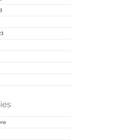
3
23
ies
ena