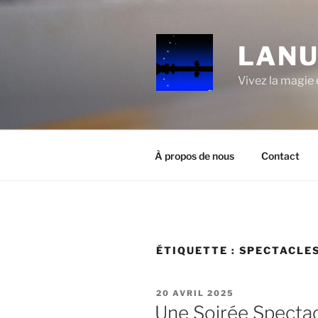
Aller
au
contenu
LANU
principal
Vivez la magie d
À propos de nous
Contact
ÉTIQUETTE :
SPECTACLES
PUBLIÉ
20 AVRIL 2025
LE
Une Soirée Spectac