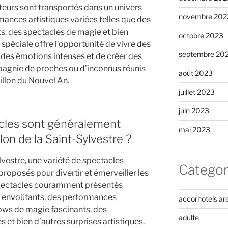
teurs sont transportés dans un univers
novembre 202
ances artistiques variées telles que des
s, des spectacles de magie et bien
octobre 2023
 spéciale offre l’opportunité de vivre des
septembre 20
des émotions intenses et de créer des
pagnie de proches ou d’inconnus réunis
août 2023
illon du Nouvel An.
juillet 2023
juin 2023
cles sont généralement
mai 2023
lon de la Saint-Sylvestre ?
ylvestre, une variété de spectacles
Categor
roposés pour divertir et émerveiller les
spectacles couramment présentés
e envoûtants, des performances
accorhotels ar
ws de magie fascinants, des
adulte
s et bien d’autres surprises artistiques.