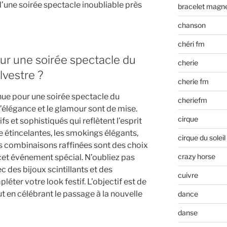
d’une soirée spectacle inoubliable près
bracelet magn
chanson
chéri fm
ur une soirée spectacle du
cherie
lvestre ?
cherie fm
tenue pour une soirée spectacle du
cheriefm
 l’élégance et le glamour sont de mise.
cirque
s et sophistiqués qui reflètent l’esprit
ée étincelantes, les smokings élégants,
cirque du soleil
s combinaisons raffinées sont des choix
crazy horse
 cet événement spécial. N’oubliez pas
c des bijoux scintillants et des
cuivre
éter votre look festif. L’objectif est de
ut en célébrant le passage à la nouvelle
dance
danse