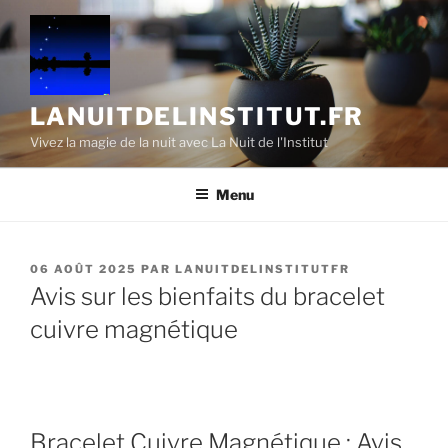
Aller
au
contenu
principal
LANUITDELINSTITUT.FR
Vivez la magie de la nuit avec La Nuit de l'Institut
Menu
PUBLIÉ
06 AOÛT 2025
PAR
LANUITDELINSTITUTFR
LE
Avis sur les bienfaits du bracelet
cuivre magnétique
Bracelet Cuivre Magnétique : Avis