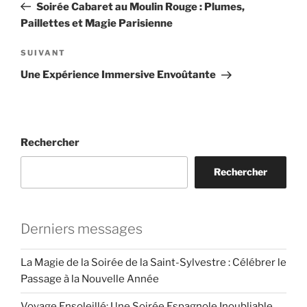
précédent
Soirée Cabaret au Moulin Rouge : Plumes,
l’article
Paillettes et Magie Parisienne
Article
SUIVANT
suivant
Une Expérience Immersive Envoûtante
Rechercher
Rechercher
Derniers messages
La Magie de la Soirée de la Saint-Sylvestre : Célébrer le
Passage à la Nouvelle Année
Voyage Ensoleillé: Une Soirée Espagnole Inoubliable