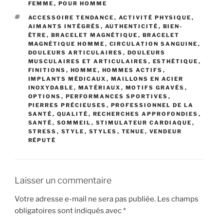
FEMME
,
POUR HOMME
ÉTIQUETTES
ACCESSOIRE TENDANCE
,
ACTIVITÉ PHYSIQUE
,
AIMANTS INTÉGRÉS
,
AUTHENTICITÉ
,
BIEN-
ÊTRE
,
BRACELET MAGNÉTIQUE
,
BRACELET
MAGNÉTIQUE HOMME
,
CIRCULATION SANGUINE
,
DOULEURS ARTICULAIRES
,
DOULEURS
MUSCULAIRES ET ARTICULAIRES
,
ESTHÉTIQUE
,
FINITIONS
,
HOMME
,
HOMMES ACTIFS
,
IMPLANTS MÉDICAUX
,
MAILLONS EN ACIER
INOXYDABLE
,
MATÉRIAUX
,
MOTIFS GRAVÉS
,
OPTIONS
,
PERFORMANCES SPORTIVES
,
PIERRES PRÉCIEUSES
,
PROFESSIONNEL DE LA
SANTÉ
,
QUALITÉ
,
RECHERCHES APPROFONDIES
,
SANTÉ
,
SOMMEIL
,
STIMULATEUR CARDIAQUE
,
STRESS
,
STYLE
,
STYLES
,
TENUE
,
VENDEUR
RÉPUTÉ
Laisser un commentaire
Votre adresse e-mail ne sera pas publiée.
Les champs
obligatoires sont indiqués avec
*