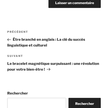
Navigation
Article
PRÉCÉDENT
de
précédent
Être branché en anglais : La clé du succès
l’article
linguistique et culturel
Article
SUIVANT
suivant
Le bracelet magnétique surpuissant : une révolution
pour votre bien-être !
Rechercher
Rechercher