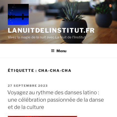
Aller
au
contenu
principal
LANUITDELINSTITUT.FR
Vivez la magie de la nuit avec La Nuit de l'Institut
Menu
ÉTIQUETTE :
CHA-CHA-CHA
PUBLIÉ
27 SEPTEMBRE 2023
LE
Voyagez au rythme des danses latino :
une célébration passionnée de la danse
et de la culture