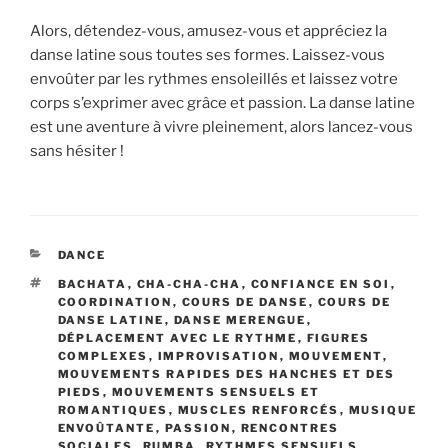
Alors, détendez-vous, amusez-vous et appréciez la
danse latine sous toutes ses formes. Laissez-vous
envoûter par les rythmes ensoleillés et laissez votre
corps s’exprimer avec grâce et passion. La danse latine
est une aventure à vivre pleinement, alors lancez-vous
sans hésiter !
CATÉGORIES
DANCE
ÉTIQUETTES
BACHATA
,
CHA-CHA-CHA
,
CONFIANCE EN SOI
,
COORDINATION
,
COURS DE DANSE
,
COURS DE
DANSE LATINE
,
DANSE MERENGUE
,
DÉPLACEMENT AVEC LE RYTHME
,
FIGURES
COMPLEXES
,
IMPROVISATION
,
MOUVEMENT
,
MOUVEMENTS RAPIDES DES HANCHES ET DES
PIEDS
,
MOUVEMENTS SENSUELS ET
ROMANTIQUES
,
MUSCLES RENFORCÉS
,
MUSIQUE
ENVOÛTANTE
,
PASSION
,
RENCONTRES
SOCIALES
,
RUMBA
,
RYTHMES SENSUELS
,