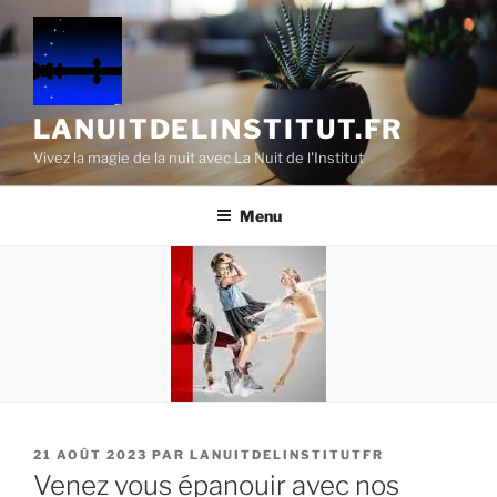
Aller
au
contenu
principal
LANUITDELINSTITUT.FR
Vivez la magie de la nuit avec La Nuit de l'Institut
Menu
PUBLIÉ
21 AOÛT 2023
PAR
LANUITDELINSTITUTFR
LE
Venez vous épanouir avec nos