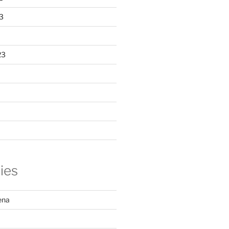
3
23
ies
ena