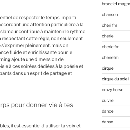
bracelet magn
chanson
sentiel de respecter le temps imparti
cordant une attention particulière à la
chéri fm
 slameur contribue à maintenir le rythme
cherie
En respectant cette règle, non seulement
e s’exprimer pleinement, mais on
cherie fm
ce fluide et enrichissante pour le
cheriefm
timing ajoute une dimension de
sie à ces soirées dédiées à la poésie et
cirque
cipants dans un esprit de partage et
cirque du soleil
crazy horse
cuivre
corps pour donner vie à tes
dance
danse
, il est essentiel d’utiliser ta voix et