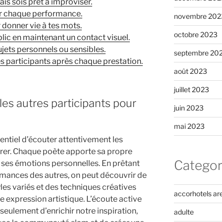
ais sois prêt à improviser.
ur chaque performance.
novembre 202
r donner vie à tes mots.
octobre 2023
lic en maintenant un contact visuel.
jets personnels ou sensibles.
septembre 20
s participants après chaque prestation.
août 2023
juillet 2023
es autres participants pour
juin 2023
mai 2023
sentiel d’écouter attentivement les
pirer. Chaque poète apporte sa propre
Categor
t ses émotions personnelles. En prêtant
ormances des autres, on peut découvrir de
les variés et des techniques créatives
accorhotels ar
e expression artistique. L’écoute active
seulement d’enrichir notre inspiration,
adulte