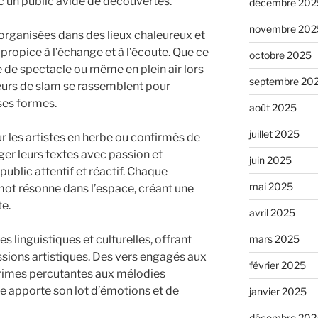
c un public avide de découvertes.
décembre 202
novembre 202
organisées dans des lieux chaleureux et
 propice à l’échange et à l’écoute. Que ce
octobre 2025
le de spectacle ou même en plein air lors
septembre 20
teurs de slam se rassemblent pour
ses formes.
août 2025
juillet 2025
r les artistes en herbe ou confirmés de
ger leurs textes avec passion et
juin 2025
 public attentif et réactif. Chaque
mai 2025
mot résonne dans l’espace, créant une
e.
avril 2025
s linguistiques et culturelles, offrant
mars 2025
ssions artistiques. Des vers engagés aux
février 2025
 rimes percutantes aux mélodies
 apporte son lot d’émotions et de
janvier 2025
décembre 202