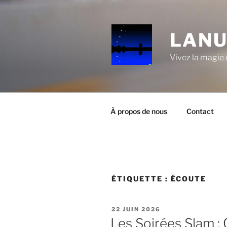
Aller
au
contenu
LANU
principal
Vivez la magie d
À propos de nous
Contact
ÉTIQUETTE :
ÉCOUTE
PUBLIÉ
22 JUIN 2026
LE
Les Soirées Slam :