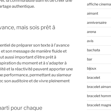
 avec la communauté slam et de créer une
affiche cinema
rtage authentique.
aimant
anniversaire
vance, mais sois prêt à
arena
avis
sentiel de préparer son texte à l’avance
bachata
 et son message de manière fluide et
ut aussi important d’être prêt à
bar
inspiration du moment et à s’adapter à
bijoux
éité et la réactivité peuvent apporter une
ne performance, permettant au slameur
bracelet
ec son auditoire et de vivre pleinement
bracelet aiman
bracelet hom
bracelet magn
arti pour chaque