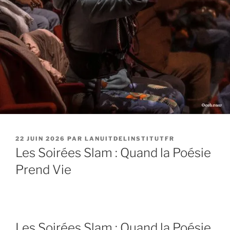
PUBLIÉ
22 JUIN 2026
PAR
LANUITDELINSTITUTFR
LE
Les Soirées Slam : Quand la Poésie
Prend Vie
Les Soirées Slam : Quand la Poésie