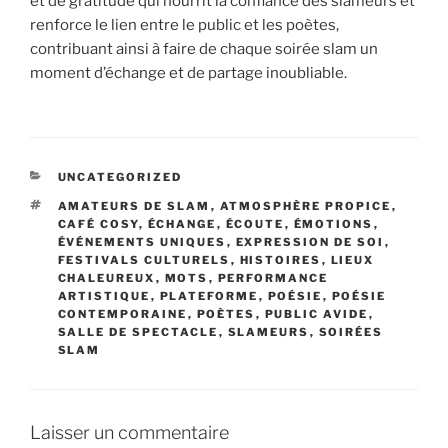
et de gratitude qui nourrit la confiance des slameurs et
renforce le lien entre le public et les poètes,
contribuant ainsi à faire de chaque soirée slam un
moment d’échange et de partage inoubliable.
CATÉGORIES
UNCATEGORIZED
ÉTIQUETTES
AMATEURS DE SLAM
,
ATMOSPHÈRE PROPICE
,
CAFÉ COSY
,
ÉCHANGE
,
ÉCOUTE
,
ÉMOTIONS
,
ÉVÉNEMENTS UNIQUES
,
EXPRESSION DE SOI
,
FESTIVALS CULTURELS
,
HISTOIRES
,
LIEUX
CHALEUREUX
,
MOTS
,
PERFORMANCE
ARTISTIQUE
,
PLATEFORME
,
POÉSIE
,
POÉSIE
CONTEMPORAINE
,
POÈTES
,
PUBLIC AVIDE
,
SALLE DE SPECTACLE
,
SLAMEURS
,
SOIRÉES
SLAM
Laisser un commentaire