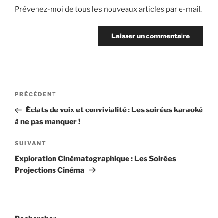
Prévenez-moi de tous les nouveaux articles par e-mail.
Navigation
Article
PRÉCÉDENT
de
précédent
Éclats de voix et convivialité : Les soirées karaoké
l’article
à ne pas manquer !
Article
SUIVANT
suivant
Exploration Cinématographique : Les Soirées
Projections Cinéma