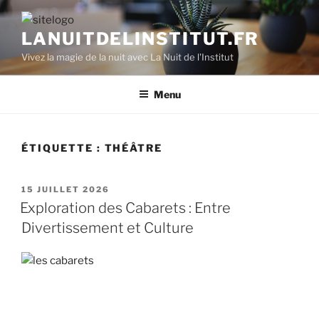
Aller
au
LANUITDELINSTITUT.FR
contenu
Vivez la magie de la nuit avec La Nuit de l'Institut
principal
Menu
ÉTIQUETTE :
THÉÂTRE
PUBLIÉ
15 JUILLET 2026
LE
Exploration des Cabarets : Entre
Divertissement et Culture