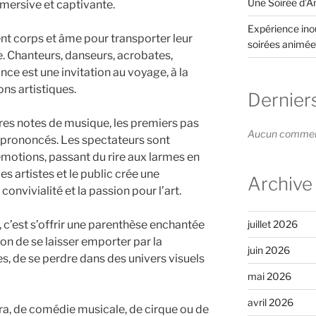
Une Soirée d’An
mersive et captivante.
Expérience inou
ent corps et âme pour transporter leur
soirées animée
. Chanteurs, danseurs, acrobates,
 est une invitation au voyage, à la
ns artistiques.
Dernier
res notes de musique, les premiers pas
Aucun commenta
 prononcés. Les spectateurs sont
émotions, passant du rire aux larmes en
es artistes et le public crée une
Archive
onvivialité et la passion pour l’art.
juillet 2026
, c’est s’offrir une parenthèse enchantée
ion de se laisser emporter par la
juin 2026
tes, de se perdre dans des univers visuels
mai 2026
avril 2026
a, de comédie musicale, de cirque ou de