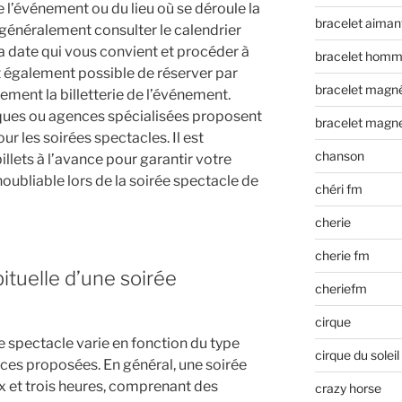
de l’événement ou du lieu où se déroule la
bracelet aiman
z généralement consulter le calendrier
 la date qui vous convient et procéder à
bracelet hom
 est également possible de réserver par
bracelet magn
ment la billetterie de l’événement.
iques ou agences spécialisées proposent
bracelet magn
ur les soirées spectacles. Il est
chanson
lets à l’avance pour garantir votre
noubliable lors de la soirée spectacle de
chéri fm
cherie
cherie fm
ituelle d’une soirée
cheriefm
cirque
e spectacle varie en fonction du type
cirque du soleil
es proposées. En général, une soirée
x et trois heures, comprenant des
crazy horse