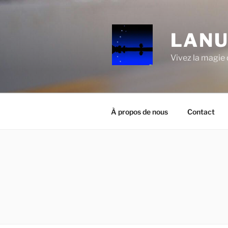
Aller
au
contenu
LANU
principal
Vivez la magie d
À propos de nous
Contact