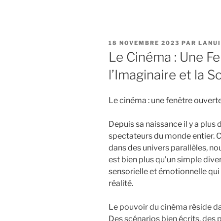
PUBLIÉ
18 NOVEMBRE 2023
PAR
LANU
LE
Le Cinéma : Une Fe
l’Imaginaire et la S
Le cinéma : une fenêtre ouverte
Depuis sa naissance il y a plus d
spectateurs du monde entier. C
dans des univers parallèles, nous
est bien plus qu’un simple dive
sensorielle et émotionnelle qu
réalité.
Le pouvoir du cinéma réside da
Des scénarios bien écrits, des