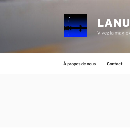
Aller
au
contenu
LANU
principal
Vivez la magie d
À propos de nous
Contact