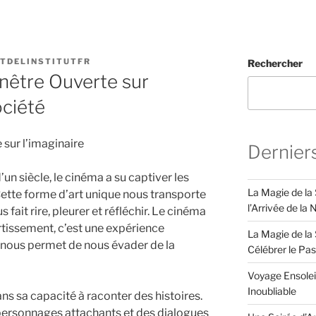
ITDELINSTITUTFR
Rechercher
nêtre Ouverte sur
ociété
 sur l’imaginaire
Dernier
’un siècle, le cinéma a su captiver les
La Magie de la
ette forme d’art unique nous transporte
l’Arrivée de la
 fait rire, pleurer et réfléchir. Le cinéma
rtissement, c’est une expérience
La Magie de la 
i nous permet de nous évader de la
Célébrer le Pa
Voyage Ensolei
Inoubliable
ns sa capacité à raconter des histoires.
 personnages attachants et des dialogues