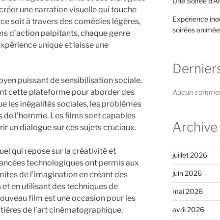
Une Soirée d’An
réer une narration visuelle qui touche
Expérience inou
 ce soit à travers des comédies légères,
soirées animée
ms d’action palpitants, chaque genre
xpérience unique et laisse une
Dernier
en puissant de sensibilisation sociale.
vent cette plateforme pour aborder des
Aucun commenta
e les inégalités sociales, les problèmes
s de l’homme. Les films sont capables
Archive
vrir un dialogue sur ces sujets cruciaux.
uel qui repose sur la créativité et
juillet 2026
avancées technologiques ont permis aux
juin 2026
imites de l’imagination en créant des
et en utilisant des techniques de
mai 2026
ouveau film est une occasion pour les
avril 2026
tières de l’art cinématographique.