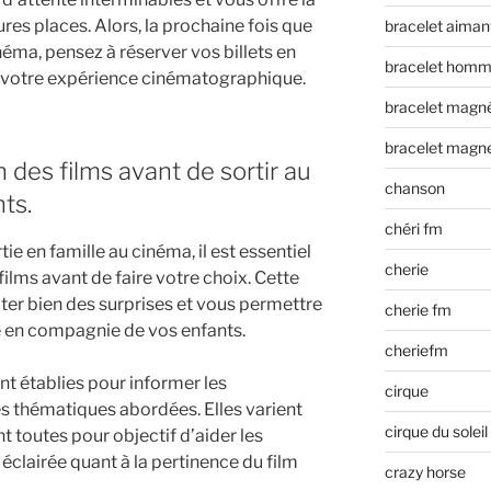
eures places. Alors, la prochaine fois que
bracelet aiman
éma, pensez à réserver vos billets en
bracelet hom
e votre expérience cinématographique.
bracelet magn
bracelet magn
on des films avant de sortir au
chanson
ts.
chéri fm
e en famille au cinéma, il est essentiel
cherie
 films avant de faire votre choix. Cette
ter bien des surprises et vous permettre
cherie fm
 en compagnie de vos enfants.
cheriefm
ont établies pour informer les
cirque
es thématiques abordées. Elles varient
cirque du soleil
nt toutes pour objectif d’aider les
éclairée quant à la pertinence du film
crazy horse