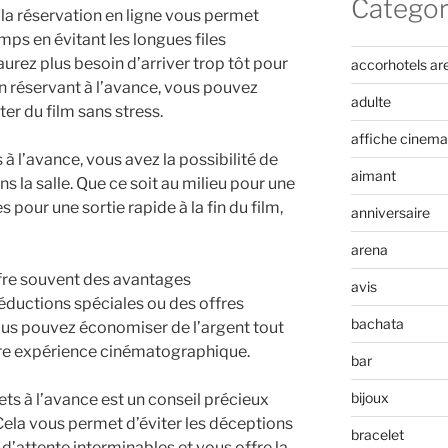
Categor
, la réservation en ligne vous permet
s en évitant les longues files
aurez plus besoin d’arriver trop tôt pour
accorhotels ar
En réservant à l’avance, vous pouvez
adulte
ter du film sans stress.
affiche cinema
s à l’avance, vous avez la possibilité de
aimant
ns la salle. Que ce soit au milieu pour une
 pour une sortie rapide à la fin du film,
anniversaire
arena
offre souvent des avantages
avis
éductions spéciales ou des offres
bachata
ous pouvez économiser de l’argent tout
tre expérience cinématographique.
bar
bijoux
ets à l’avance est un conseil précieux
ela vous permet d’éviter les déceptions
bracelet
 d’attente interminables et vous offre la