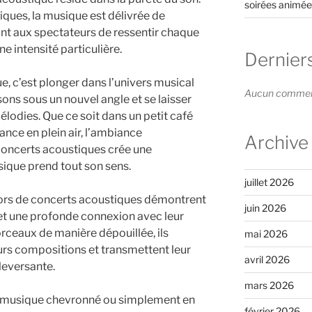
soirées animée
niques, la musique est délivrée de
nt aux spectateurs de ressentir chaque
 intensité particulière.
Dernier
e, c’est plonger dans l’univers musical
Aucun commenta
sons sous un nouvel angle et se laisser
lodies. Que ce soit dans un petit café
ance en plein air, l’ambiance
Archive
concerts acoustiques crée une
que prend tout son sens.
juillet 2026
 lors de concerts acoustiques démontrent
juin 2026
et une profonde connexion avec leur
orceaux de manière dépouillée, ils
mai 2026
eurs compositions et transmettent leur
avril 2026
leversante.
mars 2026
 musique chevronné ou simplement en
février 2026