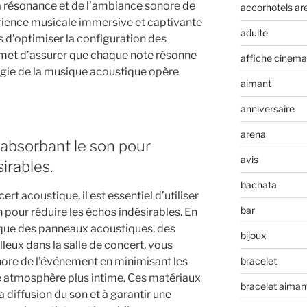
a résonance et de l’ambiance sonore de
accorhotels ar
périence musicale immersive et captivante
adulte
s d’optimiser la configuration des
rmet d’assurer que chaque note résonne
affiche cinema
gie de la musique acoustique opère
aimant
anniversaire
arena
 absorbant le son pour
avis
irables.
bachata
rt acoustique, il est essentiel d’utiliser
bar
 pour réduire les échos indésirables. En
 que des panneaux acoustiques, des
bijoux
leux dans la salle de concert, vous
nore de l’événement en minimisant les
bracelet
e atmosphère plus intime. Ces matériaux
bracelet aiman
a diffusion du son et à garantir une