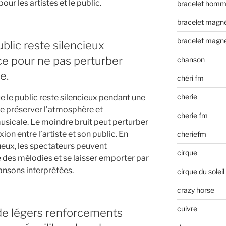
ur les artistes et le public.
bracelet hom
bracelet magn
bracelet magn
blic reste silencieux
e pour ne pas perturber
chanson
e.
chéri fm
cherie
que le public reste silencieux pendant une
e préserver l’atmosphère et
cherie fm
musicale. Le moindre bruit peut perturber
xion entre l’artiste et son public. En
cheriefm
eux, les spectateurs peuvent
cirque
 des mélodies et se laisser emporter par
ansons interprétées.
cirque du soleil
crazy horse
cuivre
z de légers renforcements