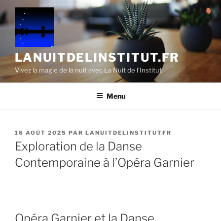
Aller
au
contenu
principal
LANUITDELINSTITUT.FR
Vivez la magie de la nuit avec La Nuit de l'Institut
Menu
PUBLIÉ
16 AOÛT 2025
PAR
LANUITDELINSTITUTFR
LE
Exploration de la Danse
Contemporaine à l’Opéra Garnier
Opéra Garnier et la Danse