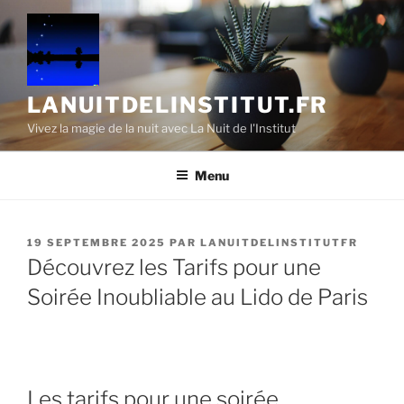
Aller
au
contenu
principal
LANUITDELINSTITUT.FR
Vivez la magie de la nuit avec La Nuit de l'Institut
Menu
PUBLIÉ
19 SEPTEMBRE 2025
PAR
LANUITDELINSTITUTFR
LE
Découvrez les Tarifs pour une
Soirée Inoubliable au Lido de Paris
Les tarifs pour une soirée