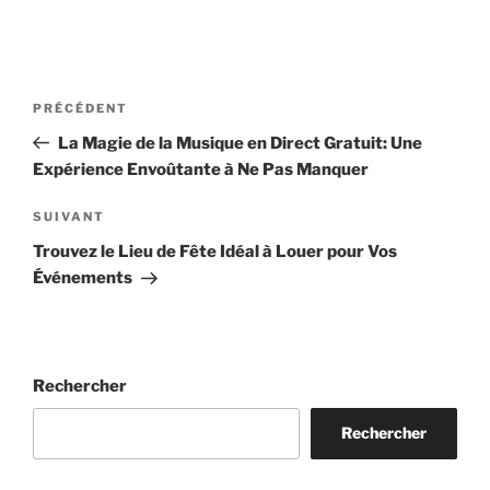
Navigation
Article
PRÉCÉDENT
de
précédent
La Magie de la Musique en Direct Gratuit: Une
l’article
Expérience Envoûtante à Ne Pas Manquer
Article
SUIVANT
suivant
Trouvez le Lieu de Fête Idéal à Louer pour Vos
Événements
Rechercher
Rechercher