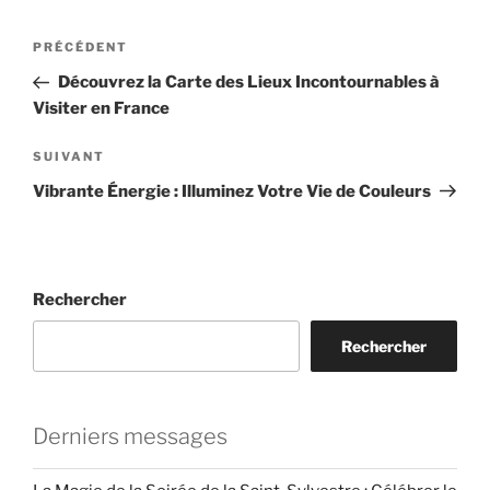
Navigation
Article
PRÉCÉDENT
de
précédent
Découvrez la Carte des Lieux Incontournables à
l’article
Visiter en France
Article
SUIVANT
suivant
Vibrante Énergie : Illuminez Votre Vie de Couleurs
Rechercher
Rechercher
Derniers messages