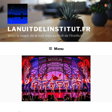
Aller
au
contenu
principal
LANUITDELINSTITUT.FR
Vivez la magie de la nuit avec La Nuit de l'Institut
Menu