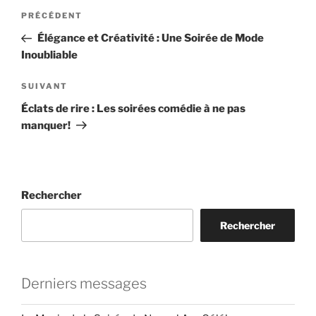
Navigation
Article
PRÉCÉDENT
de
précédent
Élégance et Créativité : Une Soirée de Mode
l’article
Inoubliable
Article
SUIVANT
suivant
Éclats de rire : Les soirées comédie à ne pas
manquer!
Rechercher
Rechercher
Derniers messages