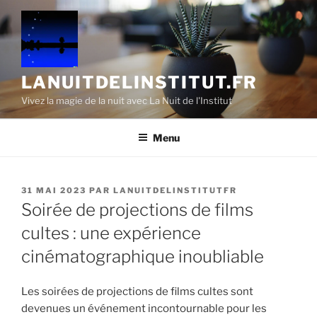
Aller
au
contenu
principal
LANUITDELINSTITUT.FR
Vivez la magie de la nuit avec La Nuit de l'Institut
Menu
PUBLIÉ
31 MAI 2023
PAR
LANUITDELINSTITUTFR
LE
Soirée de projections de films
cultes : une expérience
cinématographique inoubliable
Les soirées de projections de films cultes sont
devenues un événement incontournable pour les