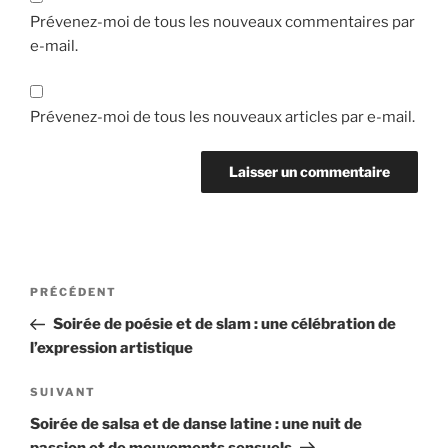
Prévenez-moi de tous les nouveaux commentaires par
e-mail.
Prévenez-moi de tous les nouveaux articles par e-mail.
Navigation
Article
PRÉCÉDENT
de
précédent
Soirée de poésie et de slam : une célébration de
l’article
l’expression artistique
Article
SUIVANT
suivant
Soirée de salsa et de danse latine : une nuit de
passion et de mouvements sensuels