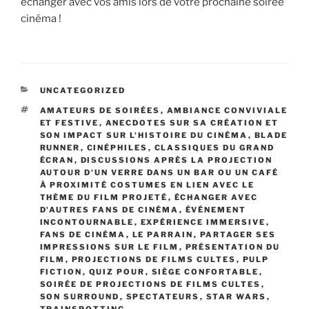
échanger avec vos amis lors de votre prochaine soirée
cinéma !
CATÉGORIES
UNCATEGORIZED
ÉTIQUETTES
AMATEURS DE SOIRÉES
,
AMBIANCE CONVIVIALE
ET FESTIVE
,
ANECDOTES SUR SA CRÉATION ET
SON IMPACT SUR L'HISTOIRE DU CINÉMA
,
BLADE
RUNNER
,
CINÉPHILES
,
CLASSIQUES DU GRAND
ÉCRAN
,
DISCUSSIONS APRÈS LA PROJECTION
AUTOUR D'UN VERRE DANS UN BAR OU UN CAFÉ
À PROXIMITÉ COSTUMES EN LIEN AVEC LE
THÈME DU FILM PROJETÉ
,
ÉCHANGER AVEC
D'AUTRES FANS DE CINÉMA
,
ÉVÉNEMENT
INCONTOURNABLE
,
EXPÉRIENCE IMMERSIVE
,
FANS DE CINÉMA
,
LE PARRAIN
,
PARTAGER SES
IMPRESSIONS SUR LE FILM
,
PRÉSENTATION DU
FILM
,
PROJECTIONS DE FILMS CULTES
,
PULP
FICTION
,
QUIZ POUR
,
SIÈGE CONFORTABLE
,
SOIRÉE DE PROJECTIONS DE FILMS CULTES
,
SON SURROUND
,
SPECTATEURS
,
STAR WARS
,