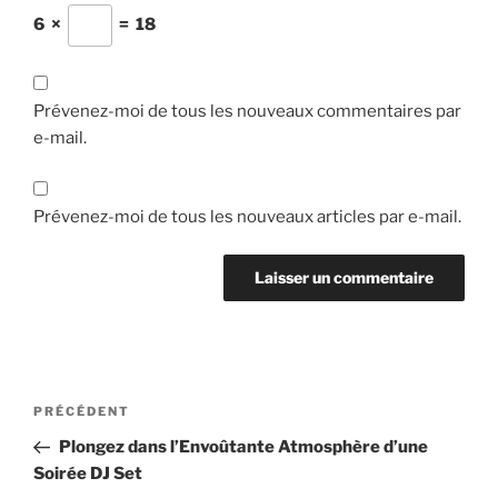
6
×
=
18
Prévenez-moi de tous les nouveaux commentaires par
e-mail.
Prévenez-moi de tous les nouveaux articles par e-mail.
Navigation
Article
PRÉCÉDENT
de
précédent
Plongez dans l’Envoûtante Atmosphère d’une
l’article
Soirée DJ Set