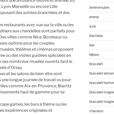
hent une ambiance festive et animée. En
 Lyon, Marseille ou encore Lille
anniversaire
oposant des soirées branchées et des
arena
 restaurants avec vue sur la ville ou les
avis
îners aux chandelles sont parfaits pour
bachata
 Des villes comme Nice, Bordeaux ou
ses options pour les couples.
bar
es musées, théâtres et cinémas proposent
bijoux
ée ou des visites guidées spéciales en
ur ses nombreux musées ouverts tard le
bracelet
usée d’Orsay.
bracelet aiman
pas et les salons de bien-être sont
 une longue journée de travail ou pour
bracelet hom
s villes comme Aix-en-Provence, Biarritz
lissements haut de gamme pour se
bracelet magn
bracelet magn
escape games, les bars à thème ou les
des expériences originales et
chanson