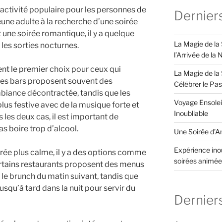
 activité populaire pour les personnes de
Dernier
une adulte à la recherche d’une soirée
une soirée romantique, il y a quelque
La Magie de la
les sorties nocturnes.
l’Arrivée de la
ent le premier choix pour ceux qui
La Magie de la 
Les bars proposent souvent des
Célébrer le Pa
biance décontractée, tandis que les
Voyage Ensolei
lus festive avec de la musique forte et
Inoubliable
 les deux cas, il est important de
as boire trop d’alcool.
Une Soirée d’An
Expérience inou
irée plus calme, il y a des options comme
soirées animée
Certains restaurants proposent des menus
u le brunch du matin suivant, tandis que
usqu’à tard dans la nuit pour servir du
Dernier