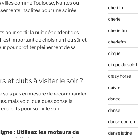
s villes comme Toulouse, Nantes ou
chéri fm
ssements insolites pour une soirée
cherie
cherie fm
s pour sortir la nuit dépendent des
l est important de choisir un lieu sûr et
cheriefm
eur pour profiter pleinement de sa
cirque
cirque du soleil
crazy horse
 et clubs à visiter le soir ?
cuivre
je ne suis pas en mesure de recommander
dance
es, mais voici quelques conseils
droits pour sortir le soir :
danse
danse contemp
igne : Utilisez les moteurs de
danse latine