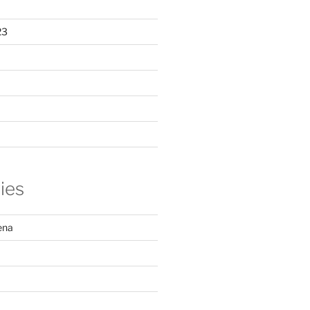
23
ies
ena