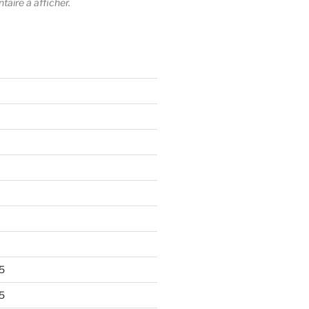
ire à afficher.
5
5