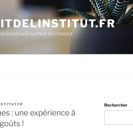
ITDELINSTITUT.FR
e la nuit avec La Nuit de l'Institut
NSTITUTFR
Rechercher
nes : une expérience à
 goûts !