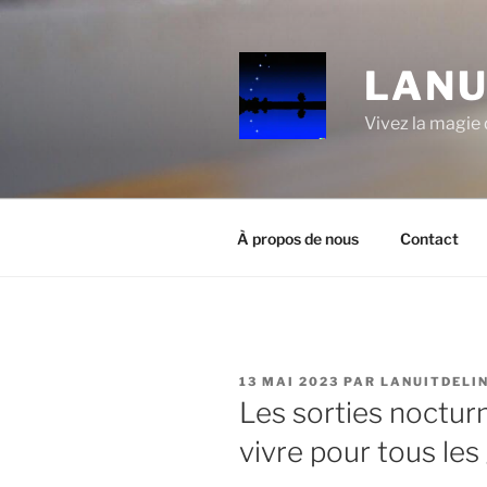
Aller
au
contenu
LANU
principal
Vivez la magie d
À propos de nous
Contact
PUBLIÉ
13 MAI 2023
PAR
LANUITDELI
LE
Les sorties noctur
vivre pour tous les