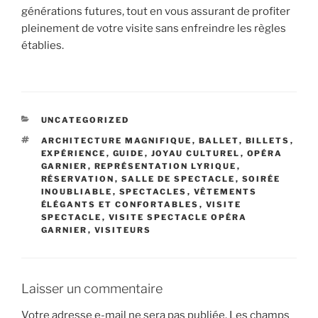
générations futures, tout en vous assurant de profiter
pleinement de votre visite sans enfreindre les règles
établies.
CATÉGORIES
UNCATEGORIZED
ÉTIQUETTES
ARCHITECTURE MAGNIFIQUE
,
BALLET
,
BILLETS
,
EXPÉRIENCE
,
GUIDE
,
JOYAU CULTUREL
,
OPÉRA
GARNIER
,
REPRÉSENTATION LYRIQUE
,
RÉSERVATION
,
SALLE DE SPECTACLE
,
SOIRÉE
INOUBLIABLE
,
SPECTACLES
,
VÊTEMENTS
ÉLÉGANTS ET CONFORTABLES
,
VISITE
SPECTACLE
,
VISITE SPECTACLE OPÉRA
GARNIER
,
VISITEURS
Laisser un commentaire
Votre adresse e-mail ne sera pas publiée.
Les champs