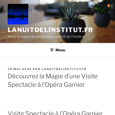
Aller
au
contenu
principal
LANUITDELINSTITUT.FR
Vivez la magie de la nuit avec La Nuit de l'Institut
Menu
PUBLIÉ
18 MAI 2025
PAR
LANUITDELINSTITUTFR
LE
Découvrez la Magie d’une Visite
Spectacle à l’Opéra Garnier
Visite Spectacle à l’Opéra Garnier