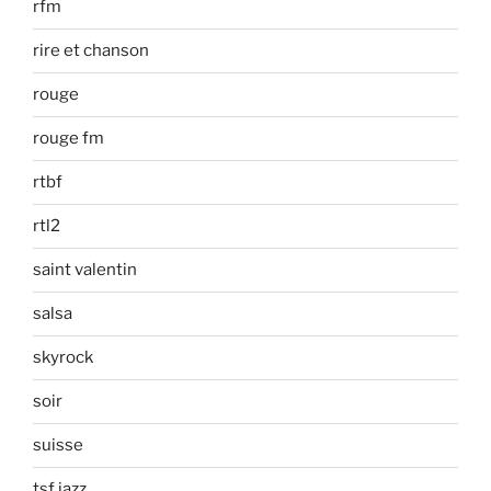
rfm
rire et chanson
rouge
rouge fm
rtbf
rtl2
saint valentin
salsa
skyrock
soir
suisse
tsf jazz