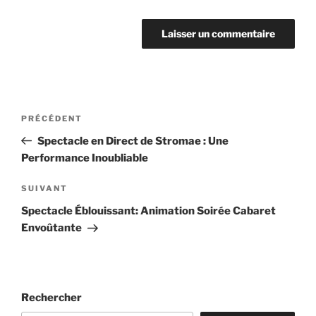
Navigation
Article
PRÉCÉDENT
de
précédent
Spectacle en Direct de Stromae : Une
l’article
Performance Inoubliable
Article
SUIVANT
suivant
Spectacle Éblouissant: Animation Soirée Cabaret
Envoûtante
Rechercher